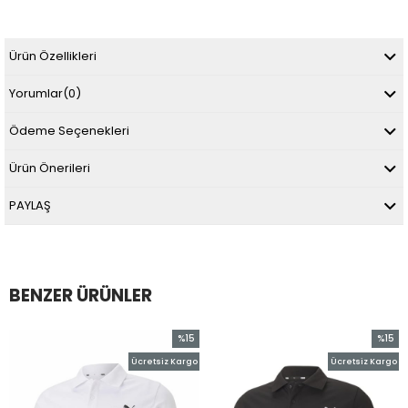
Ürün Özellikleri
Yorumlar
(0)
Ödeme Seçenekleri
Ürün Önerileri
PAYLAŞ
BENZER ÜRÜNLER
%15
%15
m
İndirim
İndirim
Ücretsiz Kargo
Ücretsiz Kargo
irim
%15İndirim
%15İndir