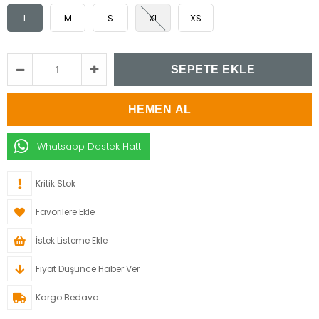
L
M
S
XL
XS
Whatsapp Destek Hattı
Kritik Stok
Favorilere Ekle
İstek Listeme Ekle
Fiyat Düşünce Haber Ver
Kargo Bedava