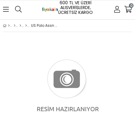
600 TL VE ÜZERİ
0
ALIŞVERİŞLERDE,
ÜCRETSİZ KARGO
US Polo Assn T-shirt PU-8731 GTP04IY026