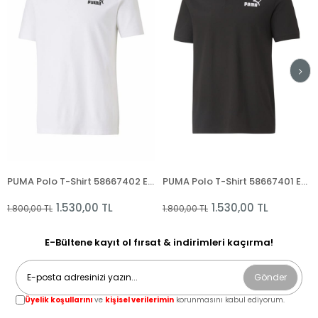
PUMA Polo T-Shirt 58667402 ESS Pique Polo Puma White
PUMA Polo T-Shirt 58667401 ESS Pique Polo Puma Black
1.530,00 TL
1.530,00 TL
1.800,00 TL
1.800,00 TL
3
E-Bültene kayıt ol fırsat & indirimleri kaçırma!
Gönder
Üyelik koşullarını
ve
kişisel verilerimin
korunmasını kabul ediyorum.