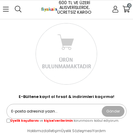
600 TL VE ÜZERİ
0
ALIŞVERİŞLERDE,
ÜCRETSİZ KARGO
E-Bültene kayıt ol fırsat & indirimleri kaçırma!
Gönder
Üyelik koşullarını
ve
kişisel verilerimin
korunmasını kabul ediyorum.
Hakkımızda
İletişim
Üyelik Sözleşmesi
Yardım