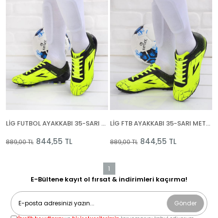
LİG FUTBOL AYAKKABI 35-SARI METEOR ELİT
LİG FTB AYAKKABI 35-SARI METEOR TRX HALI
844,55 TL
844,55 TL
889,00 TL
889,00 TL
1
E-Bültene kayıt ol fırsat & indirimleri kaçırma!
Gönder