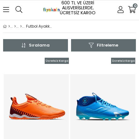
600 TL VE ÜZERİ
0
ALIŞVERİŞLERDE,
ÜCRETSİZ KARGO
Futbol Ayakkabısı
Sıralama
Filtreleme
Ücretsiz Kargo
Ücretsiz Kargo