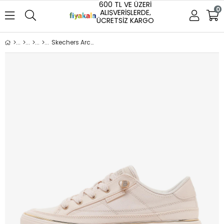
600 TL VE ÜZERİ
0
ALIŞVERİŞLERDE,
ÜCRETSİZ KARGO
Skechers Arch Fit Arcade Kadın Beyaz Sneaker Ayakkabı (177159 OFWT)