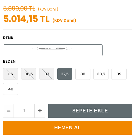
5.899,00 TL
(KDV Dahil)
5.014,15 TL
(KDV Dahil)
RENK
BEDEN
36
36,5
37
37,5
38
38,5
39
40