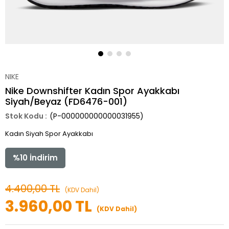
NIKE
Nike Downshifter Kadın Spor Ayakkabı
Siyah/Beyaz (FD6476-001)
(P-000000000000031955)
Kadın Siyah Spor Ayakkabı
%
10
İndirim
4.400,00 TL
(KDV Dahil)
3.960,00 TL
(KDV Dahil)