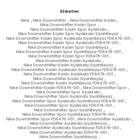
Etiketler
Nike
,
Nike Downshifter
,
Nike Downshifter Kadın
,
Nike Downshifter Kadın Spor
,
Nike Downshifter Kadın Spor Ayakkabı
,
Nike Downshifter Kadın Spor Ayakkabı SiyahBeyaz
,
Nike Downshifter Kadın Spor Ayakkabı SiyahBeyaz FD6476-001
,
Nike Downshifter Kadın Spor Ayakkabı FD6476-001
,
Nike Downshifter Kadın Spor SiyahBeyaz
,
Nike Downshifter Kadın Spor SiyahBeyaz FD6476-001
,
Nike Downshifter Kadın Spor FD6476-001
,
Nike Downshifter Kadın Ayakkabı
,
Nike Downshifter Kadın Ayakkabı SiyahBeyaz
,
Nike Downshifter Kadın Ayakkabı SiyahBeyaz FD6476-001
,
Nike Downshifter Kadın Ayakkabı FD6476-001
,
Nike Downshifter Kadın SiyahBeyaz
,
Nike Downshifter Kadın SiyahBeyaz FD6476-001
,
Nike Downshifter Kadın FD6476-001
,
Nike Downshifter Spor
,
Nike Downshifter Spor Ayakkabı
,
Nike Downshifter Spor Ayakkabı SiyahBeyaz
,
Nike Downshifter Spor Ayakkabı SiyahBeyaz FD6476-001
,
Nike Downshifter Spor Ayakkabı FD6476-001
,
Nike Downshifter Spor SiyahBeyaz
,
Nike Downshifter Spor SiyahBeyaz FD6476-001
,
Nike Downshifter Spor FD6476-001
,
Nike Downshifter Ayakkabı
,
Nike Downshifter Ayakkabı SiyahBeyaz
,
Nike Downshifter Ayakkabı SiyahBeyaz FD6476-001
,
Nike Downshifter Ayakkabı FD6476-001
,
Nike Downshifter SiyahBeyaz
,