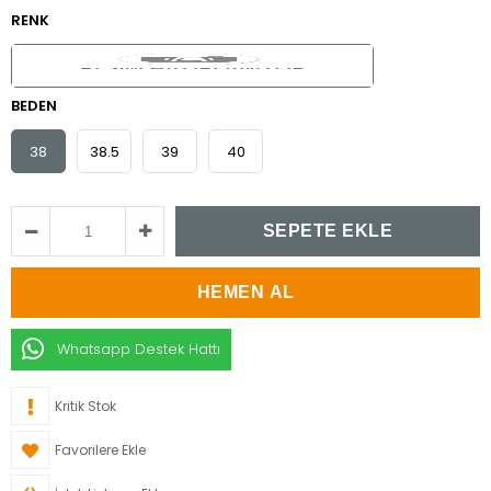
RENK
BEDEN
38
38.5
39
40
Whatsapp Destek Hattı
Kritik Stok
Favorilere Ekle