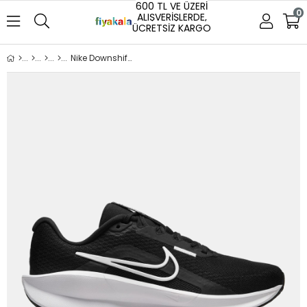
600 TL VE ÜZERİ
0
ALIŞVERİŞLERDE,
ÜCRETSİZ KARGO
Nike Downshifter Kadın Spor Ayakkabı Siyah/Beyaz (FD6476-001)