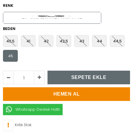
RENK
BEDEN
40,5
41
42
42,5
43
44
44,5
45
Whatsapp Destek Hattı
Kritik Stok