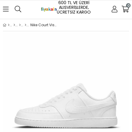
600 TL VE ÜZERİ
0
ALIŞVERİŞLERDE,
ÜCRETSİZ KARGO
Nike Court Vision Lo NN Erkek Beyaz Spor Ayakkabı (DH2987-100)