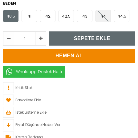
BEDEN
40.5
41
42
42.5
43
44
44.5
Whatsapp Destek Hattı
Kritik Stok
Favorilere Ekle
İstek Listeme Ekle
Fiyat Düşünce Haber Ver
Kargo Bedava