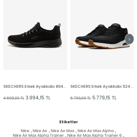
SKECHERS Erkek Ayakkabı 894114TK BBK DYNAMİGHT
SKECHERS Erkek Ayakkabı 52458 BLK UNO - STAND ON AIR
3.994,15 TL
5.779,15 TL
4.699,00 TL
6.799,00 TL
Etiketler
Nike
,
Nike Air
,
Nike Air Max
,
Nike Air Max Alpha
,
Nike Air Max Alpha Trainer
,
Nike Air Max Alpha Trainer 6
,