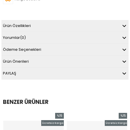
Ürün Özellikleri
Yorumlar
(0)
Ödeme Seçenekleri
Ürün Önerileri
PAYLAŞ
BENZER ÜRÜNLER
%15
%15
im
İndirim
İndirim
Ücretsiz Kargo
Ücretsiz Kargo
dirim
%15İndirim
%15İndi