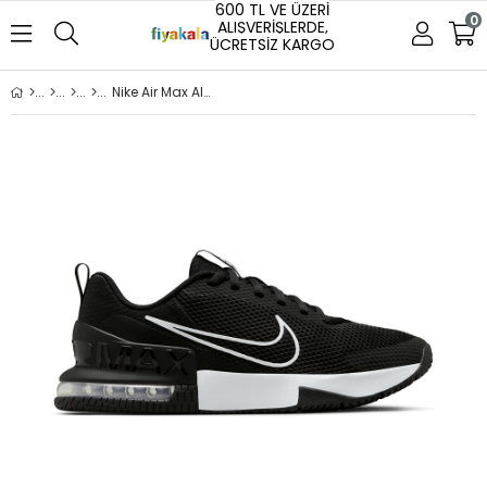
600 TL VE ÜZERİ
0
ALIŞVERİŞLERDE,
ÜCRETSİZ KARGO
Nike Air Max Alpha Trainer 6 Erkek Spor Ayakkabı Siyah (FQ1833-001)