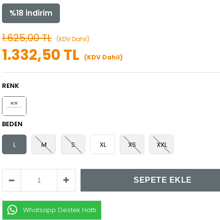
%
18
İndirim
1.625,00 TL
(KDV Dahil)
1.332,50 TL
(KDV Dahil)
RENK
BEDEN
L
M
S
XL
XS
XXL
Whatsapp Destek Hattı