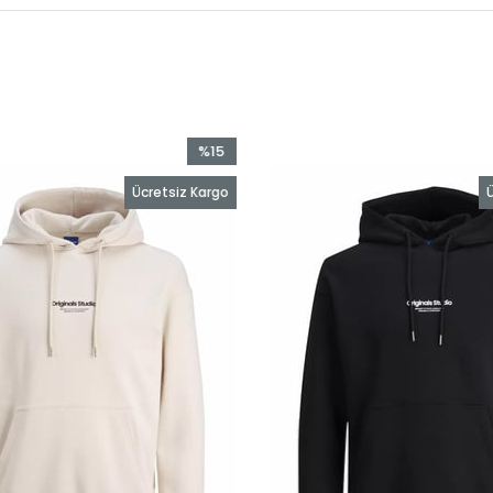
%15
İndirim
Ücretsiz Kargo
Ü
%15İndirim