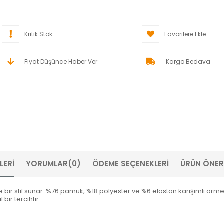
Kritik Stok
Favorilere Ekle
Fiyat Düşünce Haber Ver
Kargo Bedava
LERI
YORUMLAR
(0)
ÖDEME SEÇENEKLERI
ÜRÜN ÖNERI
 bir stil sunar. %76 pamuk, %18 polyester ve %6 elastan karışımlı ör
bir tercihtir.