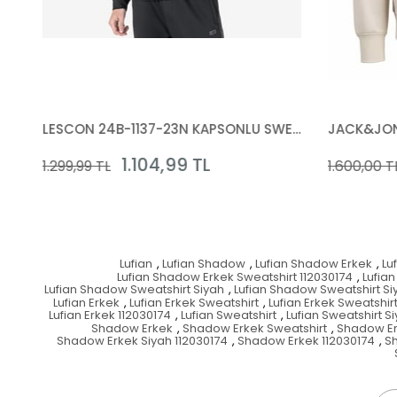
 23N-1137 KAPSONLU SWEATSHIRT
LESCON 24B-1137-23N KAPSONLU SWEATSHIRT
1.104,99 TL
1.299,99 TL
1.600,00 TL
Lufian
,
Lufian Shadow
,
Lufian Shadow Erkek
,
Lu
Lufian Shadow Erkek Sweatshirt 112030174
,
Lufia
Lufian Shadow Sweatshirt Siyah
,
Lufian Shadow Sweatshirt Si
Lufian Erkek
,
Lufian Erkek Sweatshirt
,
Lufian Erkek Sweatshir
Lufian Erkek 112030174
,
Lufian Sweatshirt
,
Lufian Sweatshirt S
Shadow Erkek
,
Shadow Erkek Sweatshirt
,
Shadow Er
Shadow Erkek Siyah 112030174
,
Shadow Erkek 112030174
,
S