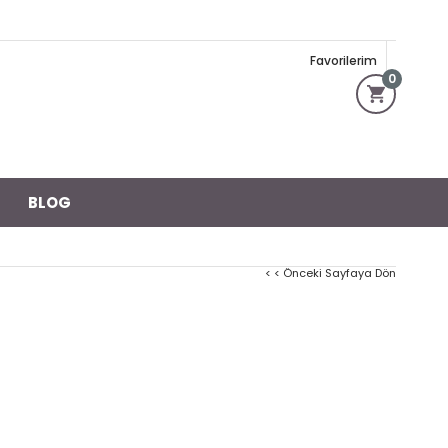
Favorilerim
0
BLOG
< < Önceki Sayfaya Dön
)