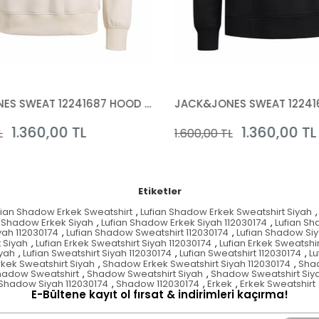
JACK&JONES SWEAT 12241687 HOOD NOOS
1.360,00 TL
1.360,00 TL
1.600,00 TL
Etiketler
fian Shadow Erkek Sweatshirt
,
Lufian Shadow Erkek Sweatshirt Siyah
,
n Shadow Erkek Siyah
,
Lufian Shadow Erkek Siyah 112030174
,
Lufian Sh
yah 112030174
,
Lufian Shadow Sweatshirt 112030174
,
Lufian Shadow Si
t Siyah
,
Lufian Erkek Sweatshirt Siyah 112030174
,
Lufian Erkek Sweatshir
iyah
,
Lufian Sweatshirt Siyah 112030174
,
Lufian Sweatshirt 112030174
,
Lu
kek Sweatshirt Siyah
,
Shadow Erkek Sweatshirt Siyah 112030174
,
Shad
hadow Sweatshirt
,
Shadow Sweatshirt Siyah
,
Shadow Sweatshirt Siya
Shadow Siyah 112030174
,
Shadow 112030174
,
Erkek
,
Erkek Sweatshirt
E-Bültene kayıt ol fırsat & indirimleri kaçırma!