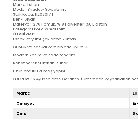
Marka: Lufian
Model: Shadow Sweatshirt
Stok Kodu: 112030174
Renk: Siyah
Materyal: %76 Pamuk, %18 Polyester, %6 Elastan
Kategori: Erkek Sweatshirt
Özellikler:
Esnek ve yumuşak örme kumaş
Günlük ve casual kombinlerle uyumlu
Modern kesim ve sade tasarım
Rahat hareket imkânı sunar
Uzun ömürlü kumaş yapısı
Garanti:
6 Ay İnceleme Garantisi (Üretimden kaynaklanan hat
Marka
LU
Cinsiyet
Er
Cins
Sw