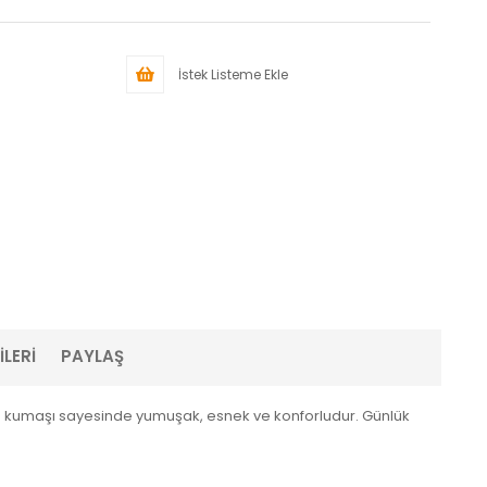
İstek Listeme Ekle
LERI
PAYLAŞ
me kumaşı sayesinde yumuşak, esnek ve konforludur. Günlük