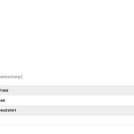
alara karşı)
FIAN
kek
eatshirt