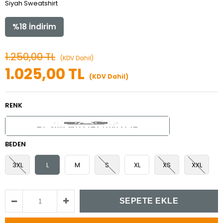
Siyah Sweatshirt
%
18
İndirim
1.250,00 TL
(KDV Dahil)
1.025,00 TL
(KDV Dahil)
RENK
BEDEN
3XL
L
M
S
XL
XS
XXL