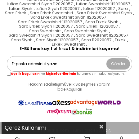
Lufian Sweatshirt Siyah 112020057
,
Lufian Sweatshirt 112020057
,
Lufian Siyah
,
Lufian Siyah 112020057
,
Lufian 112020057
,
Sara
,
Sara Erkek
,
Sara Erkek Sweatshirt
,
Sara Erkek Sweatshirt Siyah
,
Sara Erkek Sweatshirt Siyah 112020057
,
Sara Erkek Sweatshirt 112020057
,
Sara Erkek Siyah
,
Sara Erkek Siyah 112020057
,
Sara Erkek 112020057
,
Sara Sweatshirt
,
Sara Sweatshirt Siyah
,
Sara Sweatshirt Siyah 112020057
,
Sara Sweatshirt 112020057
,
Sara Siyah
,
Sara Siyah 112020057
,
Sara 112020057
,
Erkek
,
Erkek Sweatshirt
,
E-Bültene kayıt ol fırsat & indirimleri kaçırma!
Gönder
Üyelik koşullarını
ve
kişisel verilerimin
korunmasını kabul ediyorum.
Hakkımızda
İletişim
Üyelik Sözleşmesi
Yardım
İade Koşulları
Çerez Kullanımı
© 2021
fiyakala.com
- Tüm Hakları Saklıdır.