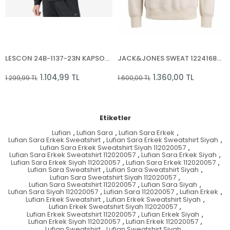
LESCON 24B-1137-23N KAPSONLU SWEATSHIRT
JACK&JONES SWEAT 12241687 HOOD NOOS
1.104,99 TL
1.360,00 TL
,99 TL
1.600,00 TL
1.600,
Etiketler
Lufian
,
Lufian Sara
,
Lufian Sara Erkek
,
Lufian Sara Erkek Sweatshirt
,
Lufian Sara Erkek Sweatshirt Siyah
,
Lufian Sara Erkek Sweatshirt Siyah 112020057
,
Lufian Sara Erkek Sweatshirt 112020057
,
Lufian Sara Erkek Siyah
,
Lufian Sara Erkek Siyah 112020057
,
Lufian Sara Erkek 112020057
,
Lufian Sara Sweatshirt
,
Lufian Sara Sweatshirt Siyah
,
Lufian Sara Sweatshirt Siyah 112020057
,
Lufian Sara Sweatshirt 112020057
,
Lufian Sara Siyah
,
Lufian Sara Siyah 112020057
,
Lufian Sara 112020057
,
Lufian Erkek
,
Lufian Erkek Sweatshirt
,
Lufian Erkek Sweatshirt Siyah
,
Lufian Erkek Sweatshirt Siyah 112020057
,
Lufian Erkek Sweatshirt 112020057
,
Lufian Erkek Siyah
,
Lufian Erkek Siyah 112020057
,
Lufian Erkek 112020057
,
Lufian Sweatshirt
,
Lufian Sweatshirt Siyah
,