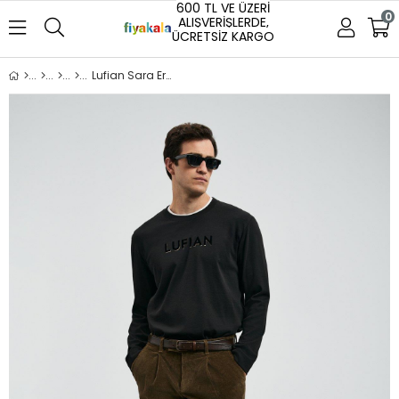
600 TL VE ÜZERİ
0
ALIŞVERİŞLERDE,
ÜCRETSİZ KARGO
Lufian Sara Erkek Sweatshirt Siyah (112020057)