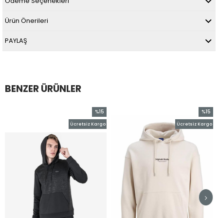
Ödeme Seçenekleri
Ürün Önerileri
PAYLAŞ
BENZER ÜRÜNLER
%15
%15
İndirim
İndirim
Ücretsiz Kargo
Ücretsiz Kargo
%15İndirim
%15İndirim